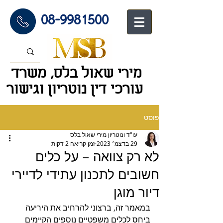
08-9981500
מירי שאול בלס, משרד
עורכי דין נוטריון וגיש
ור
פוסט
עו"ד ונוטריון מירי שאול בלס
29 בדצמ׳ 2023
זמן קריאה 2 דקות
לא רק צוואה – על כלים
חשובים לתכנון עתידי לדיירי
דיור מוגן
במאמר זה, ברצוני להרחיב את היריעה 
ביחס לכלים משפטיים נוספים הקיימים 