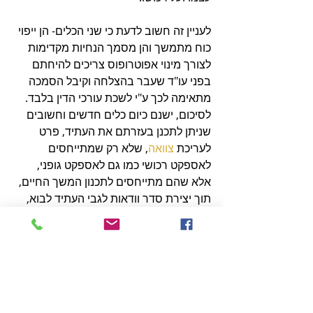
לעניין זה חשוב לדעת כי שני הכלים- הן ייפוי 
כוח מתמשך והן מסמך הנחיות מקדימות 
לצורך מינוי אפוטרופוס צריכים להיחתם 
בפני עו"ד שעבר בהצלחה וקיבל הסמכה 
מתאימה לכך ע"י לשכת עורכי הדין בלבד.
לסיכום, ישנם כיום כלים חדשים וחשובים 
שניתן לתכנן בעזרתם את העתיד, פרט 
לעריכת 
צוואה
, שלא רק שמתייחסים 
לאספקט רכושי כמו גם לאספקט גופני, 
אלא שהם מתייחסים לתכנון המשך החיים, 
תוך יצירת סדר וודאות לגבי העתיד לבוא, 
ומתן משקל של ממש לרצונו של האדם 
ולהחלטותיו.
הערה: רשימה זו הינה למידע כללי 
וראשוני בלבד ואינה נועדה בשום מקרה 