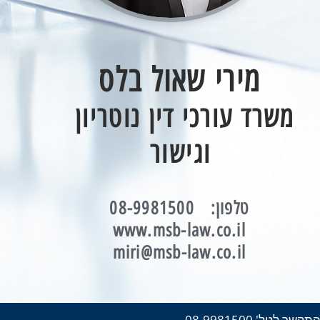
מירי שאול בלס
משרד עורכי די
ן נוטריון
וגישור
:טלפון
08-9981500
www.msb-law.co.il
miri@msb-law.co.il
ל' 08-9981500