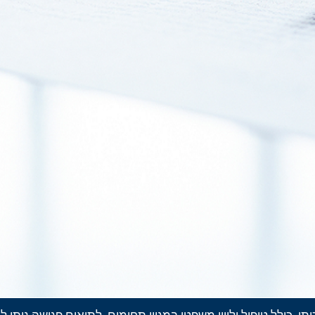
לל טיפול וליווי משפטי במגוון תחומים, לתיאום פגישה ניתן להתקשר לט