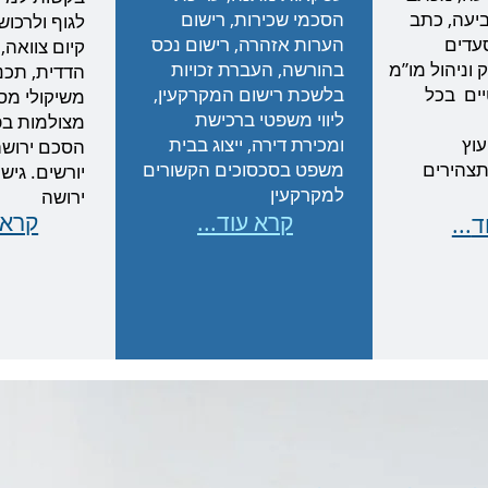
יעה, כתב
הסכמי שכירות, רישום
לגוף ולרכוש
עדים
הערות אזהרה, רישום נכס
קיום צוואה,
ק וניהול מו”מ
בהורשה, העברת זכויות
הדדית, תכנו
ים בכל
בלשכת רישום המקרקעין,
משיקולי מס,
ליווי משפטי ברכישת
מצולמות בפו
עוץ
ומכירת דירה, ייצוג בבית
הסכם ירושה 
צהירים
משפט בסכסוכים הקשורים
יורשים. גיש
למקרקעין
ירושה
...קרא עוד
...קרא
וד