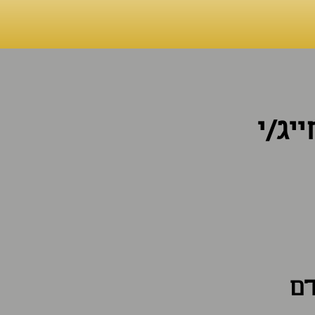
יג/י
דם