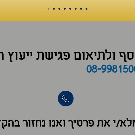
סף ולתיאום פגישת ייעוץ חי
08-998150
לא/י את פרטיך ואנו נחזור בהק