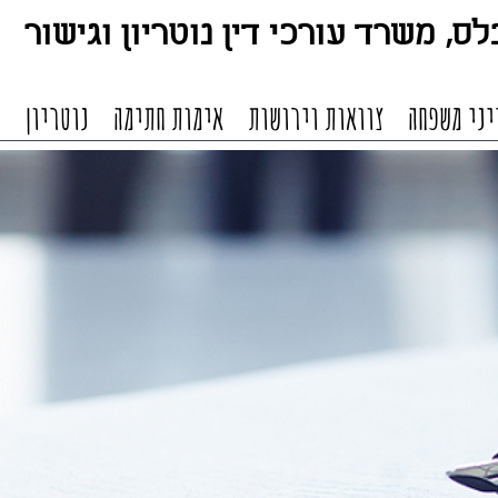
ס, משרד עורכי דין נוטריון וגיש
ור
יני משפחה
צוואות וירושות
אימות חתימה
נוטריון
מ