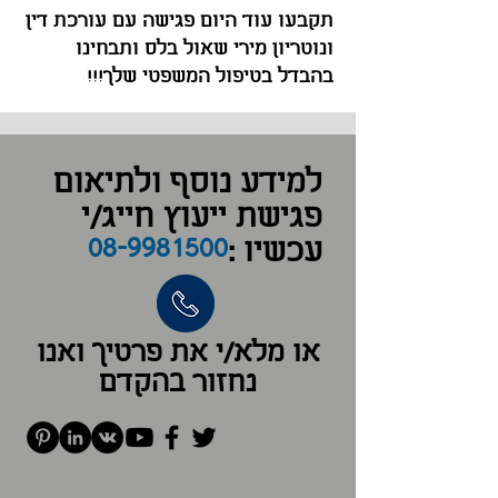
תקבעו עוד היום פגישה עם עורכת דין
ונוטריון מירי שאול בלס ותבחינו
בהבדל בטיפול המשפטי שלך!!!
למידע נוסף ולתיאום
פגישת ייעוץ חייג/י
08-9981500
עכשיו :
או מלא/י את פרטיך ואנו
נחזור בהקדם