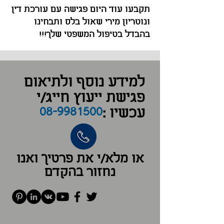
תקבעו עוד היום פגישה עם עורכת דין
ונוטריון מירי שאול בלס ותבחינו
בהבדל בטיפול המשפטי שלך!!!
למידע נוסף ולתיאום
פגישת ייעוץ חייג/י
08-9981500
עכשיו :
או מלא/י את פרטיך ואנו
נחזור בהקדם