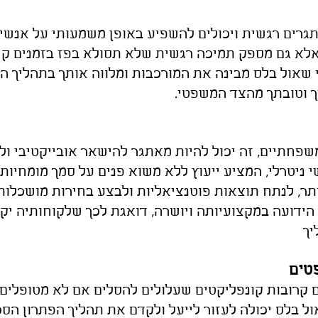
תגרים רגשית ויכולים להשפיע באופן משמעותי על אנשים
לא גם מספק תמיכה רגשית שלא תסולא בפז בזמנים קש
רי שאול בלס מבינה את המורכבות ומלווה אותך בתהליך 
 וטו
בתך מהצד המשפטי.
חתיים, זה יכול להיות מאתגר להישאר אובייקטיבי ולקב
ניטרלי, המציע ייעוץ ללא משוא פנים על סמך מומחיותו 
תר, לנתח תוצאות פוטנציאליות ולבצע בחירות מושכלו
 הידועה במקצועיותה ויושרה, דואגת לכך שלקוחותיה יקב
יך
טים
 קרובות קונפליקטים שעלולים להסלים אם לא מטופלים
ול בלס יכולה לעזור לייעל ולקדם את תהליך הפתרון הס