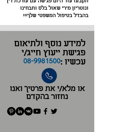
תקבעו עוד היום פגישה עם עורכת דין
ונוטריון מירי שאול בלס ותבחינו
בהבדל בטיפול המשפטי שלך!!!
למידע נוסף ולתיאום
פגישת ייעוץ חייג/י
08-9981500
עכשיו :
או מלא/י את פרטיך ואנו
נחזור בהקדם